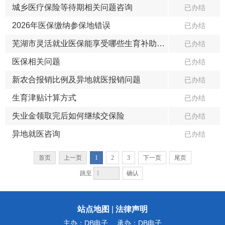
城乡医疗保险等待期相关问题咨询
已办结
2026年医保缴纳参保地错误
已办结
芜湖市灵活就业医保能享受哪些生育补助（非生育津贴）
已办结
医保相关问题
已办结
新农合报销比例及异地就医报销问题
已办结
生育津贴计算方式
已办结
失业金领取完后如何继续交保险
已办结
异地就医咨询
已办结
首页
上一页
1
2
3
下一页
尾页
确认
跳至
站点地图
|
法律声明
主办：DB电子
承办：DB电子