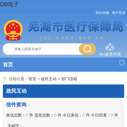
DB电子
我的收藏
用户登录
AI+政务问答
首页
当前位置：
首页
>
政民互动
>
部门信箱
政民互动
信件查询
来信总数：
0
件 选登总数：
0
件 今日来信：
0
件 今日回复：
0
件
关键字：