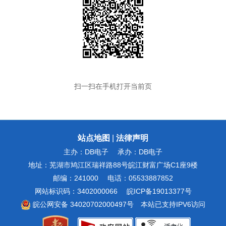
扫一扫在手机打开当前页
站点地图
|
法律声明
主办：DB电子
承办：DB电子
地址：芜湖市鸠江区瑞祥路88号皖江财富广场C1座9楼
邮编：241000
电话：05533887852
网站标识码：3402000066
皖ICP备19013377号
皖公网安备 34020702000497号
本站已支持IPV6访问