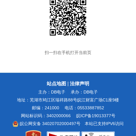
扫一扫在手机打开当前页
站点地图
|
法律声明
主办：DB电子
承办：DB电子
地址：芜湖市鸠江区瑞祥路88号皖江财富广场C1座9楼
邮编：241000
电话：05533887852
网站标识码：3402000066
皖ICP备19013377号
皖公网安备 34020702000497号
本站已支持IPV6访问