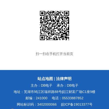
扫一扫在手机打开当前页
站点地图
|
法律声明
主办：DB电子
承办：DB电子
地址：芜湖市鸠江区瑞祥路88号皖江财富广场C1座9楼
邮编：241000
电话：05533887852
网站标识码：3402000066
皖ICP备19013377号