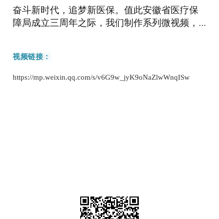
奋斗新时代，追梦新医保。值此安徽省医疗保
障局成立三周年之际，我们制作系列微视频，
展播三年来安徽医保工作取得的丰硕成果，今
天请看第一期：因为有医保，所以有依靠。
视频链接：
https://mp.weixin.qq.com/s/v6G9w_jyK9oNaZlwWnqISw