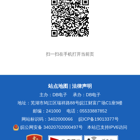
扫一扫在手机打开当前页
站点地图
|
法律声明
主办：DB电子
承办：DB电子
地址：芜湖市鸠江区瑞祥路88号皖江财富广场C1座9楼
邮编：241000
电话：05533887852
网站标识码：3402000066
皖ICP备19013377号
皖公网安备 34020702000497号
本站已支持IPV6访问