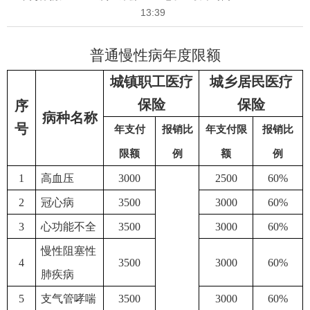
13:39
普通慢性病年度限额
城镇职工
医疗
城乡居民
医疗
保险
保险
序
病种名称
号
年支付
报销比
年支付限
报销比
限额
例
额
例
1
高血压
3000
2500
60%
2
冠心病
3500
3000
60%
3
心功能不全
3500
3000
60%
慢性阻塞性
4
3500
3000
60%
肺疾病
5
支气管哮喘
3500
3000
60%