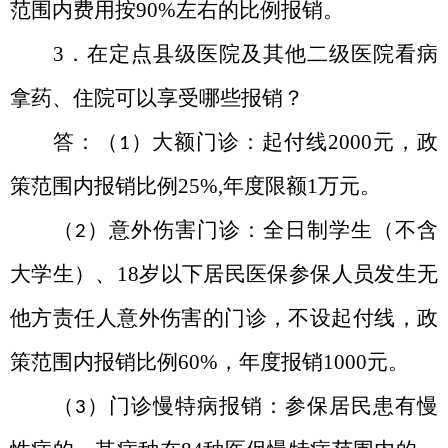
范围内费用按
90%
左右的比例报销。
3．在定点县级医院及其他二级医院看病
拿药、住院可以享受哪些报销？
答：（
）大额门诊：起付线
2000
元，政
1
策范围内报销比例
25%,
年度限额
1
万元。
（
）意外伤害门诊：全日制学生（不含
2
大学生）、
18
岁以下居民医保参保人员发生无
他方责任人意外伤害的门诊，不设起付线，政
策范围内报销比例
60%
，年度报销
1000
元。
（
）门诊慢特病报销：参保居民患有慢
3