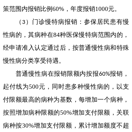
策范围内报销比例
60%
，年度报销
1000
元。
（
）门诊慢特病报销：参保居民患有慢
3
性病的，其病种在
84
种医保慢特病范围内的，
经申请准入认定通过后，按普通慢性病和特殊
慢性病分类享受待遇。
普通慢性病在报销限额内按报
报销，
60%
起付线为
500
元，同时患多种慢性病的，以支
付限额最高的病种为基数，每增加一个病种，
按照增加病种限额的
50%
增加支付限额，关联
病种按
30%
增加支付限额，累计增加额度不超