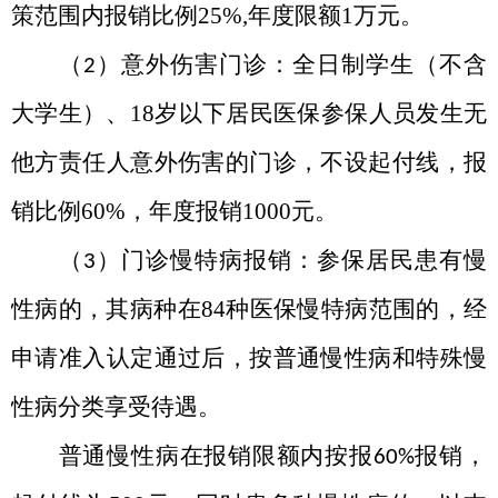
策范围内报销比例
25%,
年度限额
1
万元。
（
）意外伤害门诊：全日制学生（不含
2
大学生）、
18
岁以下居民医保参保人员发生无
他方责任人意外伤害的门诊，不设起付线，报
销比例
60%
，年度报销
1000
元。
（
）门诊慢特病报销：参保居民患有慢
3
性病的，其病种在
84
种医保慢特病范围的，经
申请准入认定通过后，按普通慢性病和特殊慢
性病分类享受待遇。
普通慢性病在报销限额内按报
报销，
60%