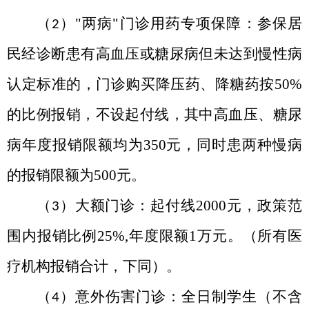
（
）
"
两病
"
门诊用药专项保障：参保居
2
民经诊断患有高血压或糖尿病但未达到慢性病
认定标准的，门诊购买降压药、降糖药按
50%
的比例报销，不设起付线，其中高血压、糖尿
病年度报销限额均为
350
元，同时患两种慢病
的报销限额为
500
元。
（
）大额门诊：起付线
2000
元，政策范
3
围内报销比例
25%,
年度限额
1
万元。（所有医
疗机构报销合计，下同）。
（
）意外伤害门诊：全日制学生（不含
4