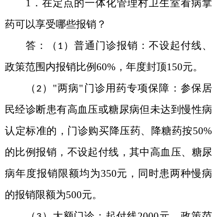
1．在定点的一体化管理村卫生室看病拿
药可以享受哪些报销？
答：（
）普通门诊报销：不设起付线、
1
政策范围内报销比例
60%
，年度封顶
150
元。
（
）
"
两病
"
门诊用药专项保障：参保居
2
民经诊断患有高血压或糖尿病但未达到慢性病
认定标准的，门诊购买降压药、降糖药按
50%
的比例报销，不设起付线，其中高血压、糖尿
病年度报销限额均为
350
元，同时患两种慢病
的报销限额为
500
元。
（
）大额门诊：起付线
2000
元，政策范
3