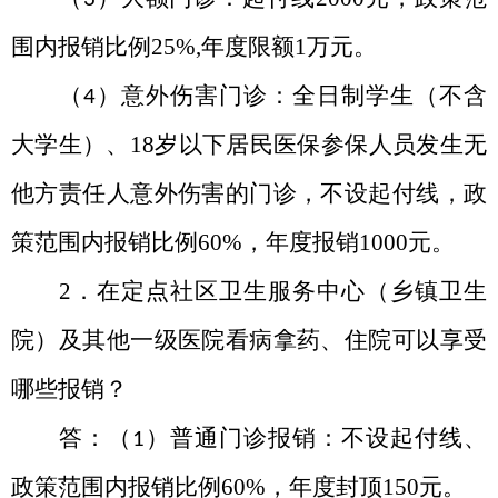
围内报销比例
25%,
年度限额
1
万元。
（
）意外伤害门诊：全日制学生（不含
4
大学生）、
18
岁以下居民医保参保人员发生无
他方责任人意外伤害的门诊，不设起付线，政
策范围内报销比例
60%
，年度报销
1000
元。
2．在定点社区卫生服务中心（乡镇卫生
院）及其他一级医院看病拿药、住院可以享受
哪些报销？
答：（
）普通门诊报销：不设起付线、
1
政策范围内报销比例
60%
，年度封顶
150
元。