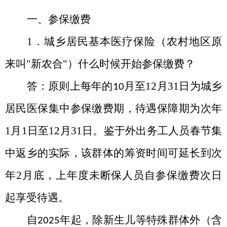
一、参保缴费
1．城乡居民基本医疗保险（农村地区原
来叫"新农合"）什么时候开始参保缴费？
答：原则上每年的
月至
12
月
31
日为城乡
10
居民医保集中参保缴费期，待遇保障期为次年
1
月
1
日至
12
月
31
日。鉴于外出务工人员春节集
中返乡的实际，该群体的筹资时间可延长到次
年
2
月底，上年度未断保人员自参保缴费次日
起享受待遇。
自
年起，除新生儿等特殊群体外（含
2025