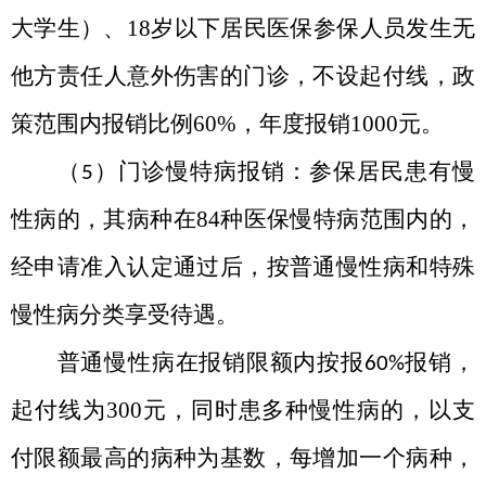
大学生）、
18
岁以下居民医保参保人员发生无
他方责任人意外伤害的门诊，不设起付线，政
策范围内报销比例
60%
，年度报销
1000
元。
（
）门诊慢特病报销：参保居民患有慢
5
性病的，其病种在
84
种医保慢特病范围内的，
经申请准入认定通过后，按普通慢性病和特殊
慢性病分类享受待遇。
普通慢性病在报销限额内按报
报销，
60%
起付线为
300
元，同时患多种慢性病的，以支
付限额最高的病种为基数，每增加一个病种，