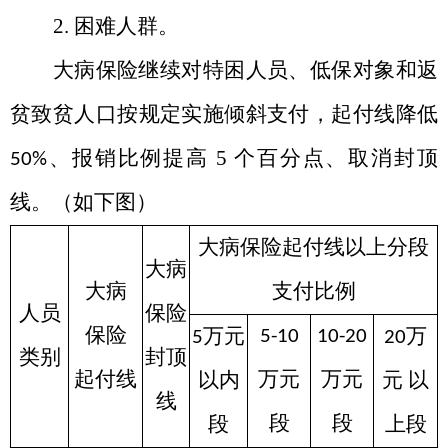
2. 困难人群。
大病保险继续对特困人员、低保对象和返
贫致贫人口按规定实施倾斜支付，起付线降低
、报销比例提高
5
个百分点、取消封顶
50%
线。（如下图）
大病保险起付线以上分段
大病
大病
支付比例
人员
保险
保险
万元
万
5-10
10-20
5
20
类别
封顶
起付线
万元
万元
以内
元 以
线
段
段
段
上段