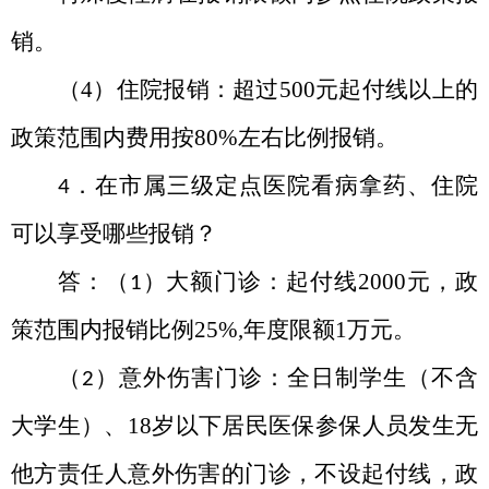
销。
（
4）住院报销：超过500元起付线以上的
政策范围内费用按80%左右比例报销。
．在市属三级定点医院看病拿药、住院
4
可以享受哪些报销？
答：（
）大额门诊：起付线
2000
元，政
1
策范围内报销比例
25%,
年度限额
1
万元。
（
）意外伤害门诊：全日制学生（不含
2
大学生）、
18
岁以下居民医保参保人员发生无
他方责任人意外伤害的门诊，不设起付线，政