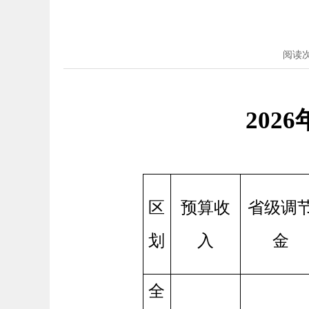
阅读
20
区
预算收
省级调
划
入
金
全