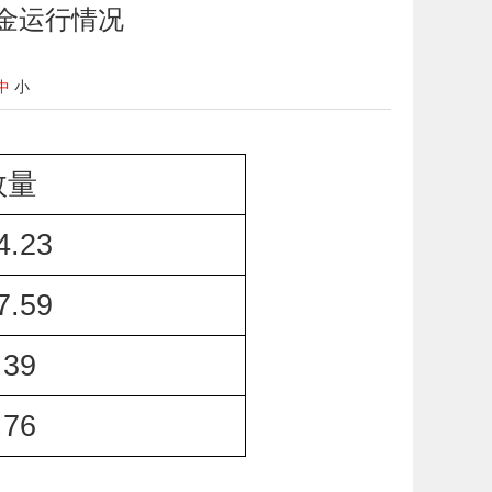
基金运行情况
中
小
数量
4.23
7.59
.39
.76