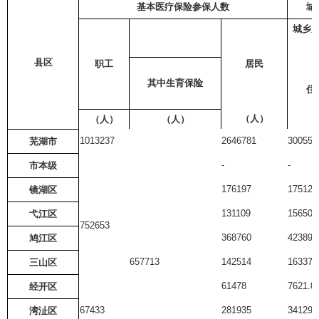
基本医疗保险参保人数
城
城乡
县区
职工
居民
其中生育保险
住
（人）
（
（人）
（人）
1013237
2646781
300555
芜湖市
-
-
市本级
176197
17512.
镜湖区
131109
15650.
弋江区
752653
368760
42389.
鸠江区
657713
142514
16337.
三山区
61478
7621.0
经开区
67433
281935
34129.
湾沚区