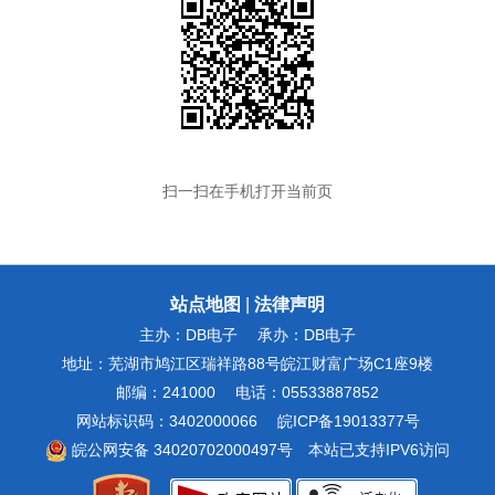
扫一扫在手机打开当前页
站点地图
|
法律声明
主办：DB电子
承办：DB电子
地址：芜湖市鸠江区瑞祥路88号皖江财富广场C1座9楼
邮编：241000
电话：05533887852
网站标识码：3402000066
皖ICP备19013377号
皖公网安备 34020702000497号
本站已支持IPV6访问