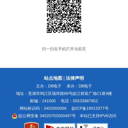
扫一扫在手机打开当前页
站点地图
|
法律声明
主办：DB电子
承办：DB电子
地址：芜湖市鸠江区瑞祥路88号皖江财富广场C1座9楼
邮编：241000
电话：05533887852
网站标识码：3402000066
皖ICP备19013377号
皖公网安备 34020702000497号
本站已支持IPV6访问