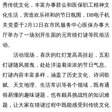
秀传统文化，丰富
办事
群众
和医保职工
精神文
化生活，营造欢乐祥和的节日氛围，
DB电子机
关党委
于
2月12日
在
市民服务中心医保办事大
厅
举办了一场别开生面的元宵猜灯谜
等民俗
活
动。
活动现场，
喜庆的
红灯笼高高挂起，五彩
灯谜随风摇曳，处处洋溢着浓浓的节日气息。
灯谜内容丰富多样，涵盖了历史文化、诗词歌
赋、天文地理、生活常识等各个领域，既有通
俗易懂的趣味谜题，也有颇具挑战性的知识难
题，让大家在猜谜过程中既能感受到传统文化