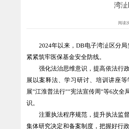
湾沚
阅读
2024年以来，
DB电子湾沚区分局
紧紧筑牢医保基金安全防线
。
强化法治思维意识，提高依法行
展以案释法
、
学习研讨、培训讲座等
展
"江淮普法行""宪法宣传周"等
6
次
全
识。
注重执法程序规范，提升执法监
集体研究决定和备案制度
，
把握好行