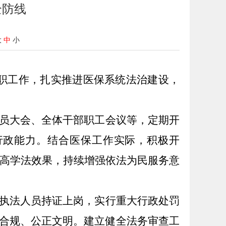
全防线
大
中
小
职工作，扎实推进医保系统法治建设，
员大会、
全体干部职工会议
等，定期
开
行政能力
。
结合医保工作实际，
积极开
高学法效果，
持续
增强依法为民服务意
执法人员持证上岗
，
实行重大行政处罚
合规
、公正文明
。建立健全法务审查工