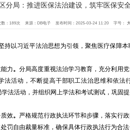
区分局：推进医保法治建设，筑牢医保安
次数：
189
次
来源：DB电子
发布时间：2025-03-24 11:20
字号：
坚持以习近平法治思想为引领，聚焦医疗保障本
政能力
。
分局高度重视法治学习教育，充分利用党
学法
活动
，不断
提高干部职工法治思维和依法
局
学法活动
，并
组织网上学法和考试测试，巩固提
督质效
。
严格
规范行政执法环节和步骤，
落实行政
政处罚自由裁量标准，确保具体行政执法行为合法