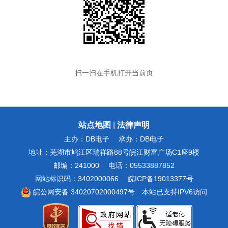
扫一扫在手机打开当前页
站点地图
|
法律声明
主办：DB电子
承办：DB电子
地址：芜湖市鸠江区瑞祥路88号皖江财富广场C1座9楼
邮编：241000
电话：05533887852
网站标识码：3402000066
皖ICP备19013377号
皖公网安备 34020702000497号
本站已支持IPV6访问