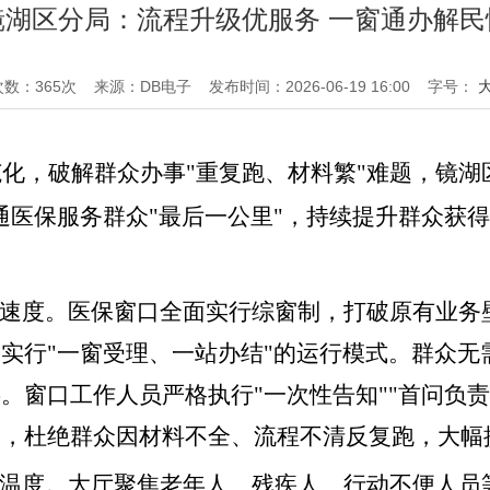
镜湖区分局：流程升级优服务 一窗通办解民
次数：
365
次
来源：DB电子
发布时间：2026-06-19 16:00
字号：
范化，破解群众办事
"重复跑、材料繁"难题，镜湖
通医保服务群众"最后一公里"，持续提升群众获
务速度
。
医保窗口全面实行综窗制，打破原有业务
，实行
"一窗受理、一站办结"的运行模式。群众
。窗口工作人员严格执行"一次性告知""首问负
明，杜绝群众因材料不全、流程不清反复跑，大幅
务温度
。
大厅聚焦老年人、残疾人、行动不便人员