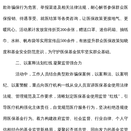
欺诈骗保行为危害、举报渠道及相关法律法规，耐心解答参保群众医
保报销、待遇享受、就医结算等各类咨询，让医保政策更接地气、更
暖民心。活动累计发放宣传折页
余张，赠送口罩、迷你药箱、抽纸
200
巾、水杯、帆布袋等实用宣传品
500
余件，有效提升群众医保政策知晓
度和基金安全防范意识，为守护医保基金筑牢坚实群众基础。
二、以案释法划红线
凝聚监管强合力
活动中，工作人员结合典型欺诈骗保案例，以案释法、以案明
纪、以案警醒，重点向医疗机构一线从业人员宣讲医保基金使用法律
法规、管理规范及工作要求，清晰划定医保基金使用监管
"
红线
"
，引
导医疗机构强化主体责任，自觉规范医疗服务行为，坚决杜绝违规使
用医保基金行为。着力构建政府监管、社会监督、行业自律、个人守
信相结合的基金监管新格局，凝聚起齐抓共管、同向发力的基金监管