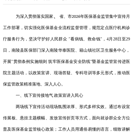
、
为深入贯彻落实国家
省、市
年医保基金监管集中宣传月
2026
工作部署，切实强化医保基金全流程监督管理，规范定点医疗机构诊
疗服务行为，坚决守护好人民群众
"
看病钱、救命钱
"
，
4
月
28
日至
29
日，南陵县医保部门深入南陵华泰医院、籍山镇社区卫生服务中心，
开展
"
贯彻条例实施细则 筑牢医保基金安全防线
"
暨基金监管宣传进医
院主题活动，以政策宣讲、现场答疑、专科培训等多元形式，推动医
保监管政策精准落地、深入人心。
一、线下宣传接地气
政策宣讲入民心
两场线下宣传活动现场氛围浓厚、形式多样实效。通过布设宣
传展板、悬挂主题横幅、发放宣传折页等方式，面向就诊群众全方位
普及医保基金监管核心政策；工作人员用通俗易懂的语言，细致讲解