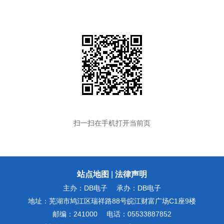
扫一扫在手机打开当前页
站点地图
|
法律声明
主办：DB电子
承办：DB电子
地址：芜湖市鸠江区瑞祥路88号皖江财富广场C1座9楼
邮编：241000
电话：05533887852