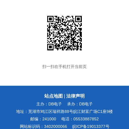
扫一扫在手机打开当前页
站点地图
|
法律声明
主办：DB电子
承办：DB电子
地址：芜湖市鸠江区瑞祥路88号皖江财富广场C1座9楼
邮编：241000
电话：05533887852
网站标识码：3402000066
皖ICP备19013377号