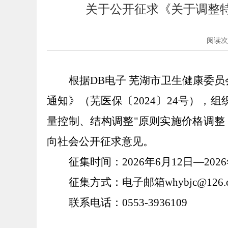
关于公开征求《关于调整
阅读次
根据DB电子
芜湖市卫生健康委员
通知》（
），
芜医保〔
2024〕24号
组
量控制、结构调整"原则实施价格调
向社会公开征求意见。
征集时间：
202
6
年
6
月
12
日
—202
6
征集方式：
电子邮箱
whybjc@
126.
联系电话：
0553-3936109