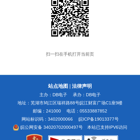
扫一扫在手机打开当前页
站点地图
|
法律声明
主办：DB电子
承办：DB电子
地址：芜湖市鸠江区瑞祥路88号皖江财富广场C1座9楼
邮编：241000
电话：05533887852
网站标识码：3402000066
皖ICP备19013377号
皖公网安备 34020702000497号
本站已支持IPV6访问