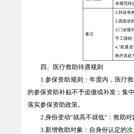
未
规范
转
转诊有
1.
因急诊
2.
门诊慢
3.
备注
手工报销
"双通
4.
构开具处
四、医疗救助待遇规则
1.参保资助规则：年度内，医疗
的参保资助补贴不予追缴或补发；集
落实参保资助政策。
2.身份变动"就高不就低"：救
3.新增救助对象：自身份认定的