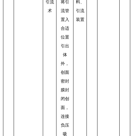
引流
将引
料、
术
流管
引流
置入
装置
合适
位置
引出
体
外，
创面
密封
膜封
闭创
面，
连接
负压
吸