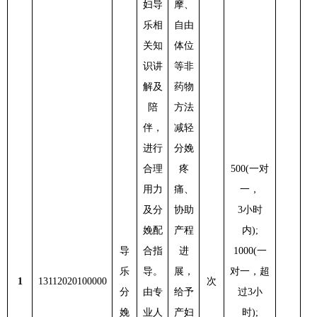
妇导
摩、
乐相
自由
关知
体位
识讲
等非
解及
药物
陪
方法
伴，
减轻
进行
分娩
合理
疼
500
(一对
用力
痛、
一，
及分
协助
3小时
娩配
产程
内)
;
导
合指
进
1000(一
乐
导。
展，
对一，超
1
13112020100000
次
3
分
由专
给予
过3小
娩
业人
产妇
时);