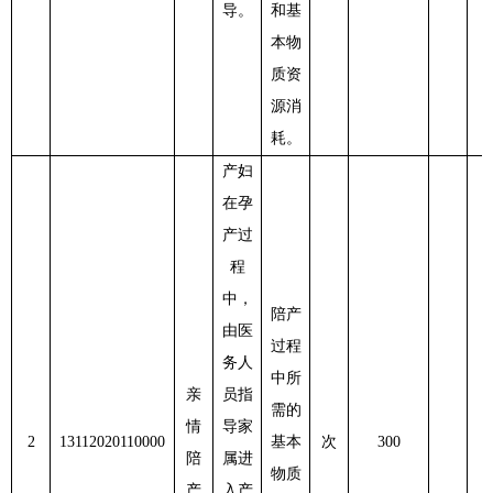
导。
和基
本物
质资
源消
耗。
产妇
在孕
产过
程
中，
陪产
由医
过程
务人
中所
亲
员指
需的
情
导家
2
13112020110000
基本
次
300
3
陪
属进
物质
产
入产