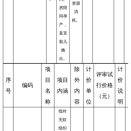
资源
房陪
消
同孕
耗。
产，
直至
胎儿
娩
出。
项
除
计
计
评审试
序
目
项目
外
价
价
编码
行
价格
号
名
内涵
内
单
说
（元）
称
容
位
明
指对
无软
组织