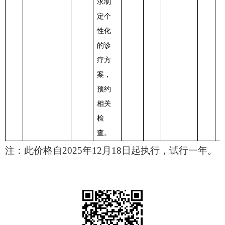
求制
定个
性化
的诊
疗方
案，
预约
相关
检
查。
注：此价格自
2025年
12
月
18
日起执行，试行一年。