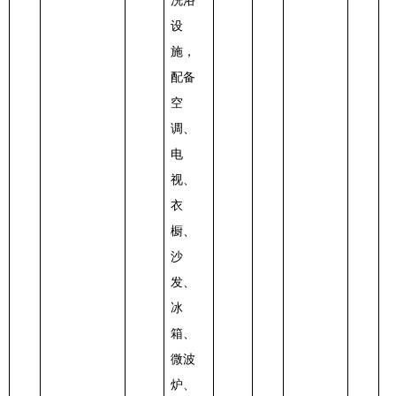
洗浴
设
施，
配备
空
调、
电
视、
衣
橱、
沙
发、
冰
箱、
微波
炉、