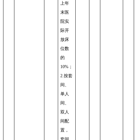
上年
末医
院实
际开
放床
位数
的
10%；
2.按套
间、
单人
间、
双人
间配
置，
套间