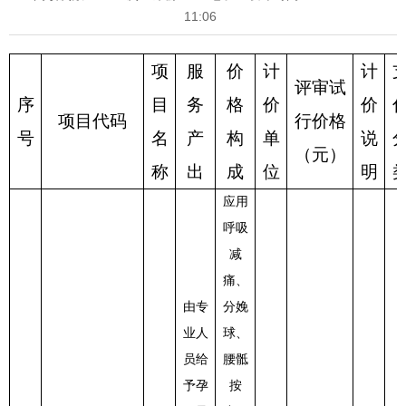
11:06
项
服
价
计
计
评审试
序
目
务
格
价
价
项目代码
行
价格
号
名
产
构
单
说
（元）
称
出
成
位
明
应用
呼吸
减
痛、
由专
分娩
业人
球、
员给
腰骶
予孕
按