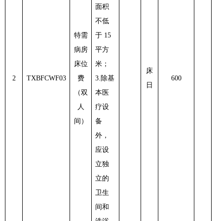
面积
不低
特需
于 15
病房
平方
床位
米；
床
2
TXBFCWF03
费
3.除基
600
日
（双
本医
人
疗设
间）
备
外，
应设
立独
立的
卫生
间和