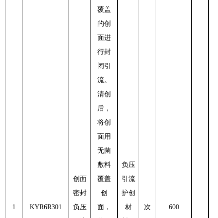
覆盖
的创
面进
行封
闭引
流。
清创
后，
将创
面用
无菌
敷料
负压
创面
覆盖
引流
密封
创
护创
1
KYR6R301
负压
面，
材
次
600