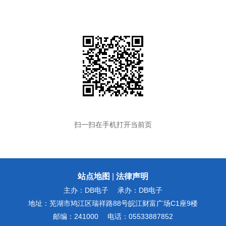
扫一扫在手机打开当前页
站点地图
|
法律声明
主办：DB电子
承办：DB电子
地址：芜湖市鸠江区瑞祥路88号皖江财富广场C1座9楼
邮编：241000
电话：05533887852