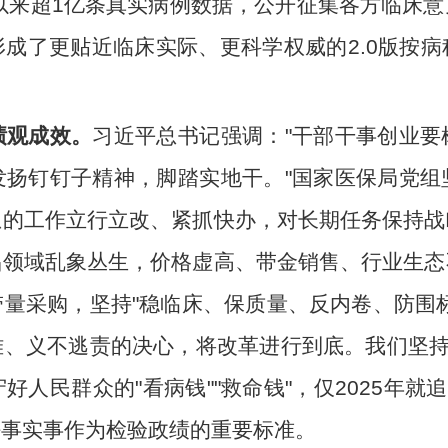
年以来超1亿条真实病例数据，公开征集各方临床
成了更贴近临床实际、更科学权威的2.0版按
绩观成效。
习近平总书记强调："干部干事创业
发扬钉钉子精神，脚踏实地干。"国家医保局党组
急的工作立行立改、紧抓快办，对长期任务保持战
品领域乱象丛生，价格虚高、带金销售、行业生态
量采购，坚持"稳临床、保质量、反内卷、防围
、义不逃责的决心，将改革进行到底。我们坚持
人民群众的"看病钱""救命钱"，仅2025年就
好事实事作为检验政绩的重要标准。