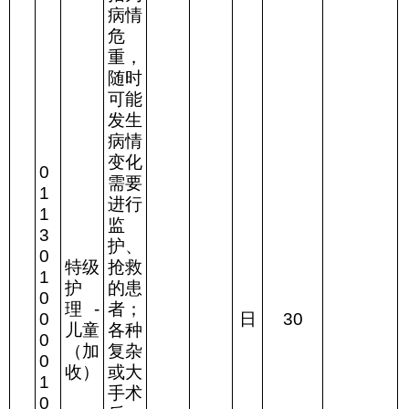
病情
危
重，
随时
可能
发生
病情
变化
0
需要
1
进行
1
监
3
护、
0
特级
抢救
1
护
的患
0
理
-
者；
0
日
30
儿童
各种
0
（加
复杂
0
收）
或大
1
手术
0