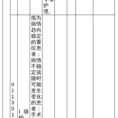
护
理。
指为
病情
趋向
稳定
的重
症患
者；
病情
不稳
定或
随时
0
可能
1
发生
1
变化
3
的患
0
者；
Ⅰ
级
1
手术
护