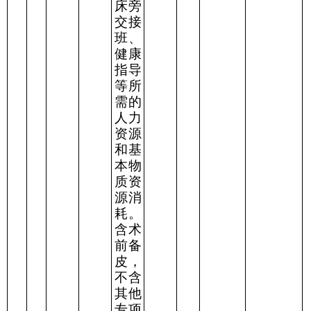
床旁
交接
班、
健康
指导
等所
需的
人力
资源
和基
本物
质资
源消
耗。
含术
前备
皮，
不含
其他
专项