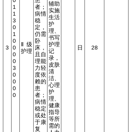
0
患
辅助
1
者；
实施
1
病情
生活
3
稳
护
0
定，
理、
1
仍需
书写
0
卧
Ⅱ
级
护理
3
0
床，
日
28
护理
记
0
且自
录，
0
理能
皮肤
3
力轻
清
0
度依
洁、
0
赖的
心理
0
患
护
0
者；
理、
病情
健康
稳定
指导
或处
等所
于康
需的
复