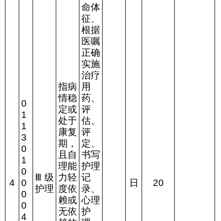
命体
征、
根据
医嘱
正确
实施
治疗
指病
用
情稳
药、
0
定或
评
1
处于
估、
1
康复
评
3
期，
定、
0
且自
书写
1
理能
护理
0
Ⅲ
级
力轻
记
4
0
日
20
护理
度依
录、
0
赖或
心理
0
无依
护
4