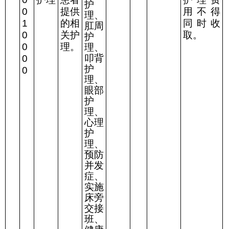
护
0
提供
用不得
理、
1
的相
同时收
肛周
0
关护
取。
护
0
理。
理、
叩背
0
护
0
理、
眼部
护
理、
心理
护
理、
预防
并发
症、
实施
床旁
交接
班、