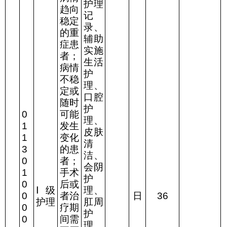
护理
趋向
记
稳定
录、
的重
辅助
症患
实施
者；
生活
病情
护
不稳
理、
定或
口腔
随时
护
0
可能
理、
1
发生
皮肤
1
变化
清
3
的患
洁、
0
者；
会阴
1
手术
护
0
后或
Ⅰ
级
理、
0
者治
日
36
护理
肛周
0
疗期
护
0
间需
理、