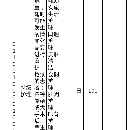
危
辅助
重，
实施
随时
生活
可能
护
发生
理、
病情
口腔
变化
护
0
需要
理、
1
进行
皮肤
1
监
清
3
护、
洁、
0
抢救
会阴
1
的患
护
0
特级
者；
理、
0
日
100
护理
各种
肛周
0
复杂
护
0
或大
理、
1
手术
叩背
0
后、
护
0
严重
理、