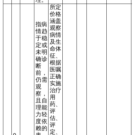
所定
价格
涵盖
指病
观察
情趋
病情
于稳
及生
定或
命体
未明
征、
确诊
根据
断
医嘱
前，
正确
仍需
实施
观
治疗
察，
用
且自
药、
理能
评
力轻
估、
度依
评
赖的
定、