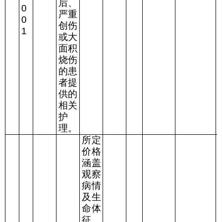
后、
0
严重
0
创伤
1
或大
面积
烧伤
的患
者提
供的
相关
护
理。
所定
价格
涵盖
观察
病情
及生
命体
征、