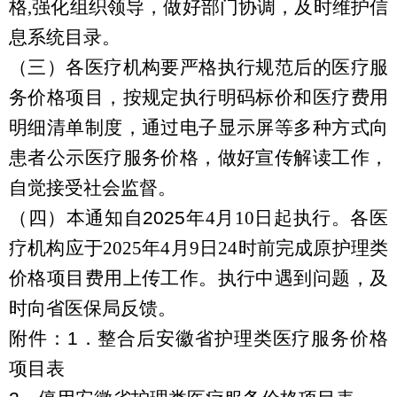
格
,
强化组织领导，做好部门协调，及时维护信
息系统目录。
（三）各医疗机构要严格执行规范后的医疗服
务价格项目，按规定执行明码标价和医疗费用
明细清单制度，通过电子显示屏等多种方式向
患者公示医疗服务价格，做好宣传解读工作，
自觉接受社会监督。
（四）本通知自
2025
年
4
月
10
日起执行。各医
疗机构应于
2025
年
4
月
9
日
24
时前完成
原护理类
价格项目
费用上传工作。执行中遇到问题，及
时向省医保局反馈。
附件：
1
．
整合后安徽省护理类医疗服务价格
项目表