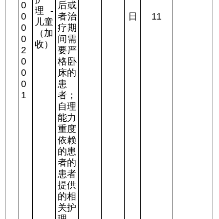
0
后或
理
-
0
者治
日
11
儿童
0
疗期
（加
0
间需
收）
2
要严
0
格卧
0
床的
0
患
1
者；
自理
能力
重度
依赖
的患
者的
患者
提供
的相
关护
理。