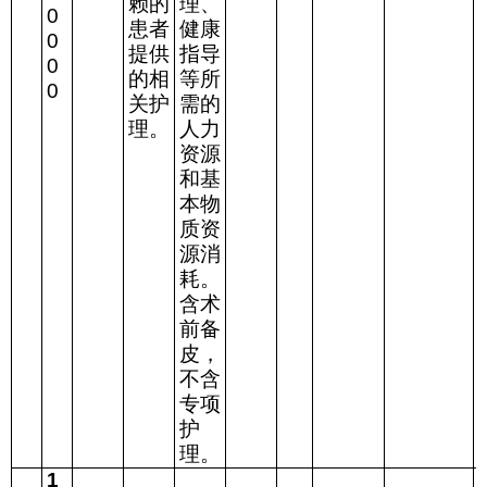
赖的
理、
0
患者
健康
0
提供
指导
0
的相
等所
0
关护
需的
理。
人力
资源
和基
本物
质资
源消
耗。
含术
前备
皮，
不含
专项
护
理。
1