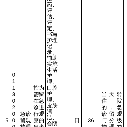
药、
评
估、
评
定、
书写
护理
记
录、
辅助
实施
生活
0
护
1
理、
1
指为
口腔
护
3
需留
当天转
理、
0
在急
住院
皮肤
2
诊进
的，急
清
0
急诊
行观
诊留观
洁、
5
0
留观
察的
日
36
与分级
会阴
0
护理
患者
护理费