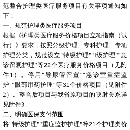
范整合护理类医疗服务项目有关事项通知如
下：
一、规范护理类医疗服务项目
根据《护理类医疗服务价格项目立项指南（试
行）》要求，按照分级护理、专科护理、专项
护理分类，规范设立
"
特级护理
""
Ⅰ
级护理
""
急
诊留观护理
"
等
22
个医疗服务价格项目（见附
件
1
）。停用
"
导尿管留置
""
急诊室重症监
护
""
眼部用药护理
"
等
31
个价格项目（见附件
2
）。整合后项目与我省原项目的映射关系详
见附件
3
。
二、明确医保支付范围
将
"
特级护理
""
重症监护护理
"
等
21
个护理类价