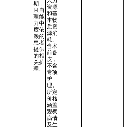
人力
期，
资源
且自
和基
理能
本物
力中
质资
度依
源消
赖的
耗。
患者
含术
提供
前备
的相
皮，
关护
不含
理。
专项
护
理。
所定
价格
涵盖
观察
病情
及生