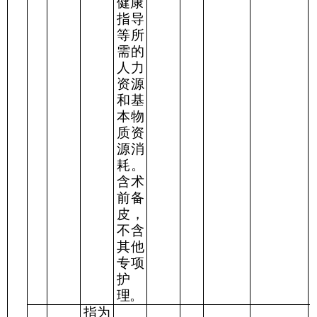
健康
指
导
等所
需的
人力
资源
和基
本物
质资
源消
耗。
含术
前备
皮，
不含
其他
专项
护
理。
指为