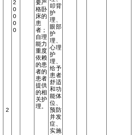
2
要严
叩背
0
格卧
护
0
床的
理、
0
患
眼部
0
者；
护
自理
理、
能力
心理
重度
护
依赖
理、
的患
给予
者的
患者
患者
舒适
提供
和功
的相
能体
关护
位、
理。
2
预防
并发
症、
实施