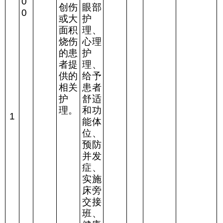
0
创伤
眼部
0
或大
护
面积
理、
烧伤
心理
的患
护
者提
理、
供的
给予
相关
患者
护
舒适
理。
和功
1
能体
位、
预防
并发
症、
实施
床旁
交接
班、