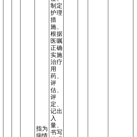
制定
护理
措
施、
根据
医嘱
正确
实施
治疗
用
药、
评
估、
评
定、
记出
入
量、
指为
书写
病情