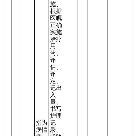
施、
根据
医嘱
正确
实施
治疗
用
药、
评
估、
评
定、
记出
入
量、
书写
护理
指为
记
病情
录、