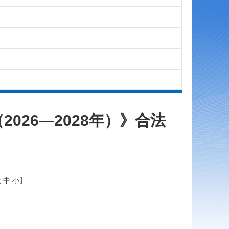
26—2028年）》合法
大
中
小
】