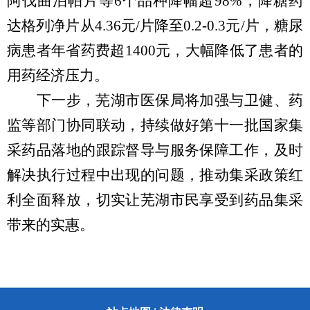
阿伐曲泊帕片等6个品种降幅超98%，降糖药
达格列净片从4.36元
/
片
降至
0.2-0.3元
/
片，糖尿
病患者年省药费超
1400元，大幅降低了患者的
用药经济压力。
下一步，芜湖市
医保局
将加强
与
卫健、药
监等部门协同联动，持续做好第十一批国家集
采药品落地的跟踪督导与服务保障工作，及时
解决执行过程中出现的问题，推动集采政策红
利全面释放，切实让芜湖市民享受到药品集采
带来的实惠。