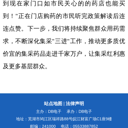
到现在家门口
如
市民关心的的药店也能买
到！
"正在门店购药的市民听完政策解读后连
连点赞。
下一步，我们将持续聚焦群众用药需
求，不断深化集采
"三进"工作，推动更多质优
价宜的集采药品走进千家万户，让集采红利惠
及更多基层群众。
站点地图
|
法律声明
主办：DB电子
承办：DB电子
地址：芜湖市鸠江区瑞祥路88号皖江财富广场C1座9楼
邮编：241000
电话：05533887852