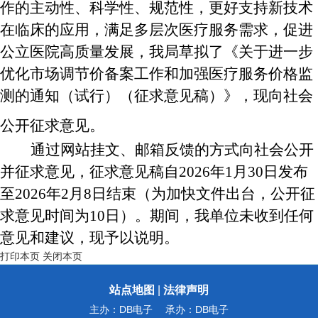
作的主动性、科学性、规范性，更好支持新技术
在临床的应用，满足多层次医疗服务需求，促进
公立医院高质量发展，我局草拟了《关于进一步
优化市场调节价备案工作和加强医疗服务价格监
测的通知（试行）（征求意见稿）》，现向社会
公开征求意见。
通过网站挂文、邮箱反馈的方式向社会公开
并征求意见，征求意见稿自
202
6
年
1
月
30
日发布
至
202
6
年
2
月
8
日结束
（为加快文件出台，公开征
求意见时间为
10日）。期间，我单位未收到任何
意见和建议，现予以说明。
打印本页
关闭本页
站点地图
|
法律声明
主办：DB电子
承办：DB电子