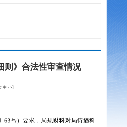
细则》合法性审查情况
大
中
小
】
19〕63号）要求，局规财科对局待遇科