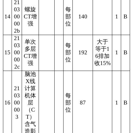
21
03
螺旋
每
14
00
CT
增
部
140
1
B
00
强
位
2b
21
单次
大于
03
每
多层
等于
1
15
00
部
192
1
B
CT
增
6
排加
00
位
强
收
15%
2c
脑池
X
线
21
计算
03
机体
每
16
00
层
部
87
1
B
00
（
C
位
3
T
）
含气
造影