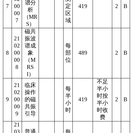
谱分
7
00
定
419
2
B
析
00
区
（
MR
7
域
S
）
磁共
21
振波
02
谱成
每
8
00
象
部
489
2
B
00
（
M
位
8
RS
I
）
不足
21
临床
每
半小
02
操作
半
时按
9
00
的磁
419
2
B
小
半小
00
共振
时
时收
9
引导
费
21
03
普通
每