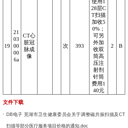
使用
1
28
层
C
T
扫描
加收
5
0%
；
21
CT
心
可另
03
脏冠
外加
19
00
次
393
2
B
脉成
收双
00
像
筒高
6a
压注
射剂
针筒
费用
1
40
元
文件下载
DB电子 芜湖市卫生健康委员会关于调整磁共振扫描及CT
扫描等部分医疗服务项目价格的通知.doc