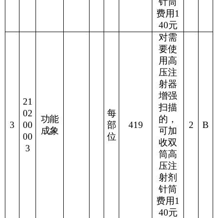
针筒
费用
1
40
元
对需
要使
用高
压注
射器
增强
21
扫描
02
每
功能
的，
3
00
部
419
2
B
成象
可加
00
位
收双
3
筒高
压注
射剂
针筒
费用
1
40
元