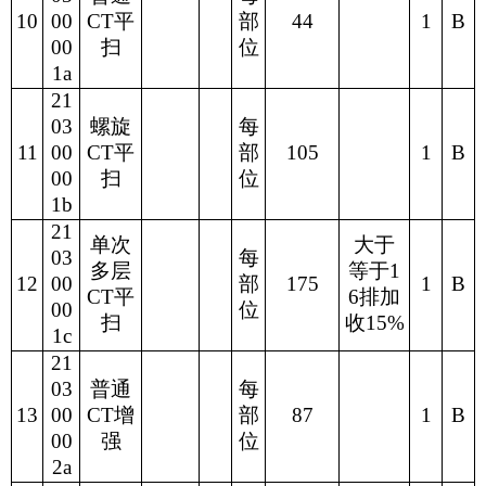
10
00
CT
平
部
44
1
B
00
扫
位
1a
21
03
螺旋
每
11
00
CT
平
部
105
1
B
00
扫
位
1b
21
单次
大于
03
每
多层
等于
1
12
00
部
175
1
B
CT
平
6
排加
00
位
扫
收
15%
1c
21
03
普通
每
13
00
CT
增
部
87
1
B
00
强
位
2a