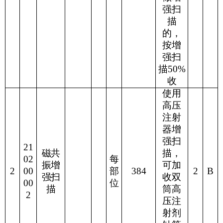
强扫
描
的，
按增
强扫
描
50%
收
使用
高压
注射
器增
强扫
21
磁共
描，
02
每
振增
可加
2
00
部
384
2
B
强扫
收双
00
位
描
筒高
2
压注
射剂