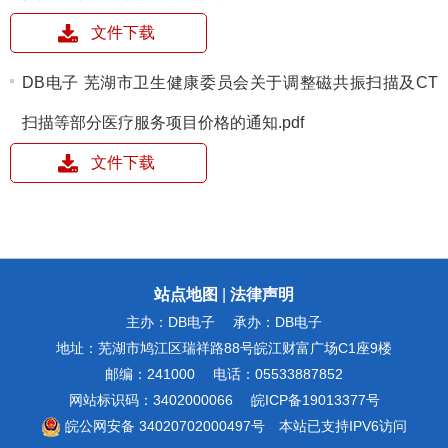
文件下载
DB电子 芜湖市卫生健康委员会关于调整磁共振扫描及CT
扫描等部分医疗服务项目价格的通知.pdf
文件下载
站点地图
|
法律声明
主办：DB电子
承办：DB电子
地址：芜湖市鸠江区瑞祥路88号皖江财富广场C1座9楼
邮编：241000
电话：05533887852
网站标识码：3402000066
皖ICP备19013377号
皖公网安备 34020702000497号
本站已支持IPV6访问