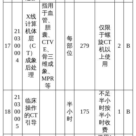
指用
于血
X
线
管、
计算
胆
仅限
21
机体
囊、
于螺
03
层
每
CTV
旋
CT
17
00
（
C
部
279
2
B
E
、
机以
00
T
）
位
骨三
上使
4
成象
维成
用
后处
象、
理
MPR
等
不足
21
临床
半小
03
半
操作
时按
18
00
小
175
1
B
的
CT
半小
00
时
引导
时收
5
费