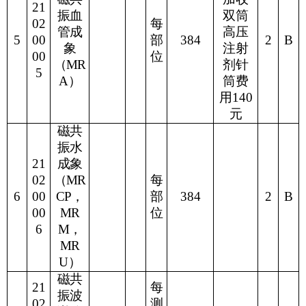
21
振血
双
筒
02
每
管成
高压
5
00
部
384
2
B
象
注射
00
位
（
MR
剂针
5
A
）
筒费
用
140
元
磁共
振水
21
成象
02
（
MR
每
6
00
CP
，
部
384
2
B
00
MR
位
6
M
，
MR
U
）
磁共
21
每
振波
02
测