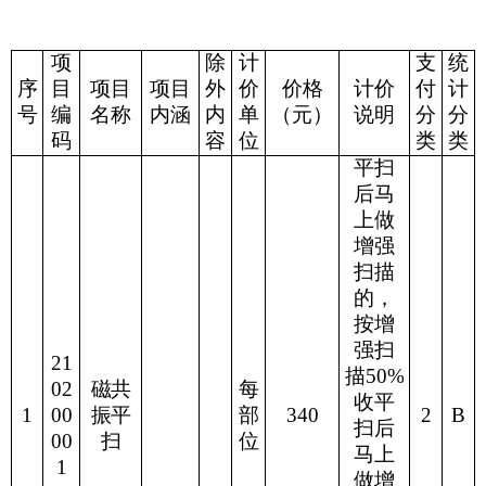
项
除
计
支
统
序
目
项目
项目
外
价
价格
计价
付
计
号
编
名称
内涵
内
单
（元）
说明
分
分
码
容
位
类
类
平扫
后马
上做
增强
扫描
的，
按增
强扫
21
描
50%
02
磁共
每
收平
1
00
振平
部
340
2
B
扫后
00
扫
位
马上
1
做增