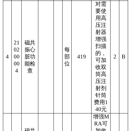
对需
要使
用高
压注
射器
增强
21
磁共
扫描
02
振心
每
的，
4
00
脏功
部
419
2
B
可加
00
能检
位
收双
4
查
筒高
压注
射剂
针筒
费用
1
40
元
增强
M
RA可
磁共
加收