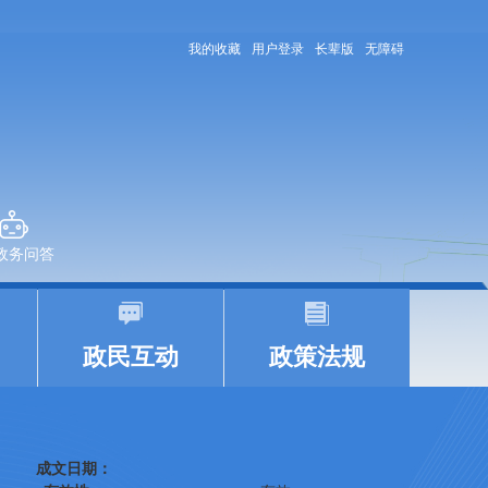
我的收藏
用户登录
长辈版
无障碍
+政务问答
|
|
政民互动
政策法规
成文日期：