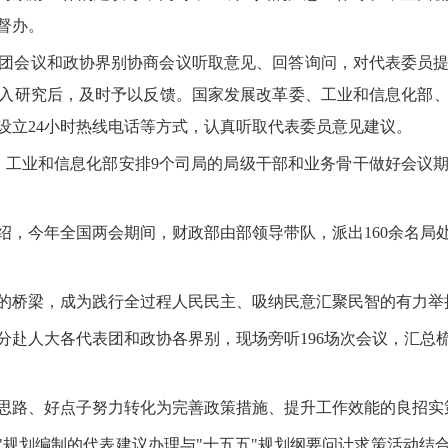
督办。
团会议和政协界别协商会议听取意见、回答询问，对代表委员
入研究后，及时予以反馈。国家发展改革委、工业和信息化部
设立24小时热线电话等方式，认真听取代表委员意见建议。
，工业和信息化部安排9个司局的局级干部和业务骨干做好会议期
绍，今年全国两会期间，财政部由部领导带队，派出160余名局
的桥梁，成为践行全过程人民民主、吸纳民意汇聚民智的有力举
员分赴人大各代表团和政协各界别，现场旁听196场次会议，汇
思路、好点子努力转化为完善政策措施、提升工作效能的良招实
十五五"规划编制的代表建议办理与"十五五"规划纲要问计求策活动