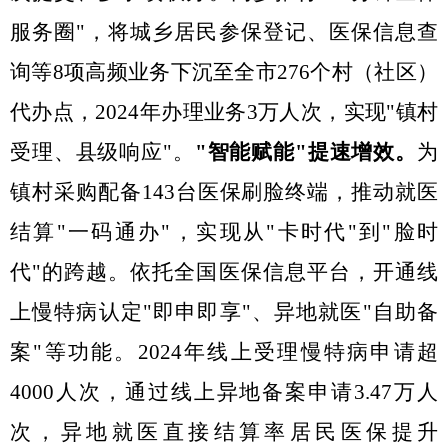
服务圈"，将城乡居民参保登记、医保信息查
询等8项高频业务下沉至全市276个村（社区）
代办点，2024年办理业务3万人次，实现"镇村
受理、县级响应"。
"智能赋能"提速增效
。
为
镇村采购配
备
143
台医保刷脸终端，推动就医
结算
"一码通办"，实现从"卡时代"到"脸时
代"的跨越。依托全国医保信息平台，开通线
上慢
特
病认定
"即申即享"、异地就医"自助备
案"等功能
。
2024年线上受理慢
特
病申请
超
4000
人次，
通过线上
异地备案
申请
3.47万
人
次，
异地就医直接结算率居民医保提升