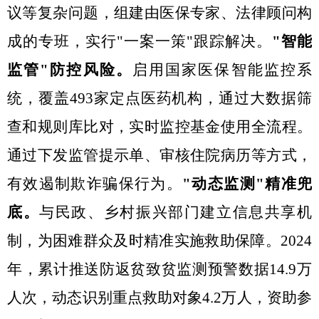
议等复杂问题，组建由医保专家、法律顾问构
成的专班，实行
"一案一策"跟踪解决。
"智能
监管"防控风险
。
启用国家医保智能监控系
统，覆盖
4
93
家定点医药机构，通过大数据筛
查和规则库比对，实时监控基金使用全流程。
通过
下发监管提示单
、
审核住院病历
等方式
，
有效遏制欺诈骗保行为。
"动态监测"精准兜
底
。
与民政、乡村振兴部门建立信息共享机
制，为困难群众
及时精准实施救助保障
。
2024
年
，累计推送防返贫致贫监测预警数据
14.9万
人次
，动态识别重点救助对象
4.2万人，资助参