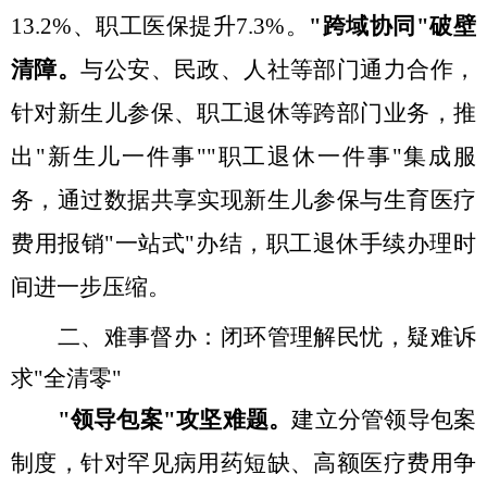
13.2%、职工医保提升7.3
%。
"跨域协同"破壁
清障
。
与公安、民政、人社等部门通力合作，
针对新生儿参保、职工退休等跨部门业务，推
出
"
新生儿一件
事
""
职工
退休一件事
"集成服
务，通过数据共享实现新生儿参保与生育医疗
费用报销"一站式"办结，职工退休手续办理时
间
进一步
压缩。
二、难事督办：闭环管理解民忧，疑难诉
求
"全清零"
"领导包案"攻坚难题
。
建立分管领导包案
制度，针对罕见病用药短缺、高额医疗费用争