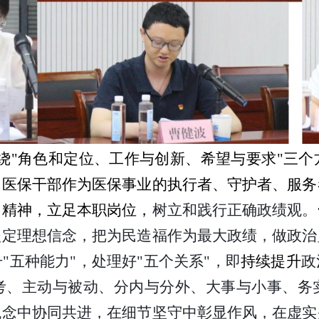
绕
"角色和定位、工作与创新、希望与要求"三
，医保干部作为医保事业的执行者、守护者、服务
四精神，立足本职岗位，
树立和践行正确政绩观。
坚定理想信念，把为民造福作为最大政绩，做政治
升
"五种能力"，处理好"五个关系"，即
持续提升
政
考、主动与被动、分内与分外、大事与小事、务
观念中协同共进，在细节坚守中彰显作风，在虚实