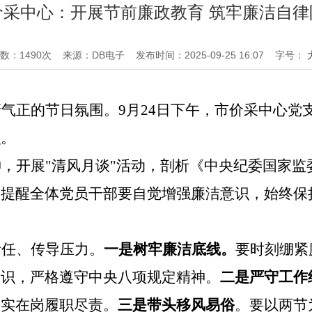
价采中心：开展节前廉政教育 筑牢廉洁自律
数：
1490
次
来源：DB电子
发布时间：2025-09-25 16:07
字号：
清气正的节日氛围。
9月24日下午
，
市价采中心党
识。
神，开展
"清风月谈"活动，剖析《中央纪委国家
，提醒全体党员干部要自觉增强廉洁意识，始终保
责任、传导压力。
一是树牢廉洁底线。
要时刻绷紧
意识，严格遵守中央八项规定精神。
二是严守工作
落实在岗履职尽责
。
三是带头移风易俗
。要以两节