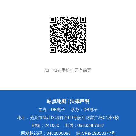
扫一扫在手机打开当前页
站点地图
|
法律声明
主办：DB电子
承办：DB电子
地址：芜湖市鸠江区瑞祥路88号皖江财富广场C1座9楼
邮编：241000
电话：05533887852
网站标识码：3402000066
皖ICP备19013377号