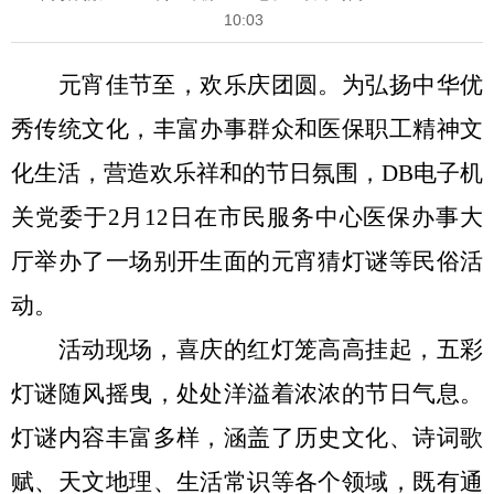
10:03
元宵佳节至，欢乐庆团圆。为弘扬中华优
秀传统文化，丰富
办事
群众
和医保职工
精神文
化生活，营造欢乐祥和的节日氛围，
DB电子机
关党委
于
2月12日
在
市民服务中心医保办事大
厅
举办了一场别开生面的元宵猜灯谜
等民俗
活
动。
活动现场，
喜庆的
红灯笼高高挂起，五彩
灯谜随风摇曳，处处洋溢着浓浓的节日气息。
灯谜内容丰富多样，涵盖了历史文化、诗词歌
赋、天文地理、生活常识等各个领域，既有通