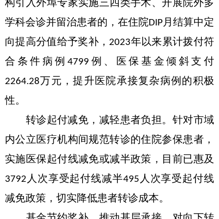
构引入外埠专家实施三四类手术、开展院外多
学科会
诊并留治患者的，在住院
月结算中定
DIP
向提高分值给予奖补，
年以来累计拨付符
2023
合条件病例
例、医保基金
倾斜支付
4799
万元，提升医院承接复杂病例的积极
2264.28
性。
转诊起付减免，减轻患者负担。
针
对市域
内公立医疗机构间规范转诊的住院参保患者，
实施医保起付线减免或减半政策，目前已惠及
人次享受起付线减半
人次享受起付线
3792
495
减免
政策
，切实降低患者转诊成本。
基金节约奖补，推动基层承接。
对向
下转