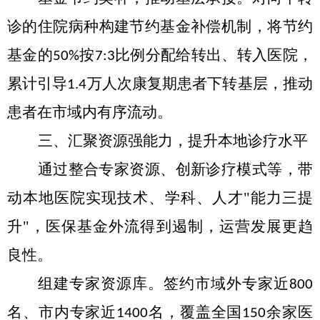
诊的住院病种构建节约基金补偿机制，将节约
基金的
按
比例分配给转出、转入医院，
50%
7:3
累计引导
万人次康复期患者下转基层，推动
1.4
患者在市域内有序流动
。
三、
汇聚资源强能力，提升本地诊疗水平
通过整合专家资源、创新诊疗模式
等
，带
动本地医院实现技术、学科、人才
"能力三提
升"
，医保基金外流得到遏制，运营发展更趋
良性。
组建专家资源库。
签约市
域外专家近
800
名、市内专家近
名，覆盖全国
余家医
1400
150