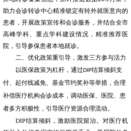
助力会诊转诊中心精准锁定有转外就医意向的
患者，开展政策宣传和会诊服务
，
并结合全市
高峰学科、重点学科建设情况，
精准推荐医
院
，
引导参保患者本地就诊。
二、
优化政策
重
引导，激发三方参与活力
以医保政策为杠杆，通
过
结算倾斜支
DIP
付、起付线减免、基金节约奖补等举措，合理
补偿
医疗机构会诊成本，
调动医保、医院、患
者多方积极性，
引导医疗资源合理流动
。
DIP结算倾斜，激励医院留治。
对医疗机