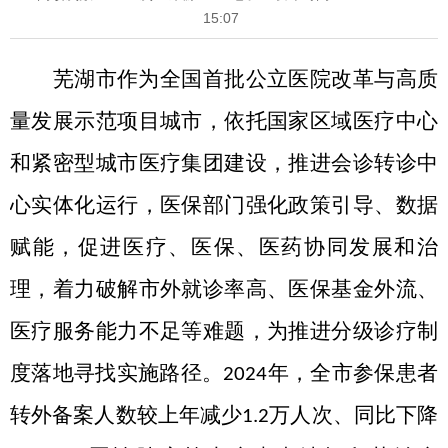
15:07
芜湖市作为全国首批公立医院改革与高质
量发展示范项目城市，依托国家区域医疗中心
和紧密型城市医疗集团建设，
推进
会诊转诊中
心实体化运行，
医保部门强化政策引导、数据
赋能，促进医疗、医保、医药协同发展和治
理
，
着力破解市外就诊率高、医保基金外流、
医疗服务能力不足等难题，为推进分级诊疗制
度落
地
寻找
实施
路径。
年，全市参保患者
2024
转外备案人数
较上年
减少
万人次
、
同比
下降
1.2