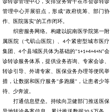
诊转诊管理中心，
安排业务骨干在市会诊转诊
管理中心开展驻点，
形成
"政府统筹、部门协
作、医院落实"的工作闭环。
织密服务网络
。
构建以皖南医学院
第一附
属医院（弋矶山医院）、
个紧密型城市医疗
4
集团、
个县域医共体为基础的"
"会
4
1+1+4+4+N
诊转诊服务体系，提供业务咨询、专家会诊、
转诊引导、外请专家、医保业务办理等便
民举
措，让数据和医疗服务
"多跑腿"，让患者少等
待、少奔波。
打通信息壁垒
。
持续
向卫健部门推送医保
异地转诊备案信息，累计推送数据
万条，
20.5