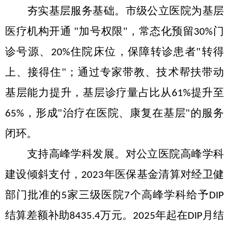
夯实基层服务基础。
市
级公立医院为基层
医疗机构开通
"加号权限"，常态化预留
门
30%
诊号源、
住院床位，保障转诊患者"转得
20%
上、接得住"
；
通过专家带教、技术帮扶带动
基层能力提升，基层诊疗量占比从
提升至
61%
，形成"治疗在医院、康复在基层"的服务
65%
闭环。
支持高峰学科发展。
对公立医院
高峰
学科
建设倾斜支付，
年医保基金清算对经卫健
2023
部门批准的
家三级医院
个高峰学科给予
5
7
DIP
结算差额补助
万元
。
年
起在
月结
8435.4
2025
DIP