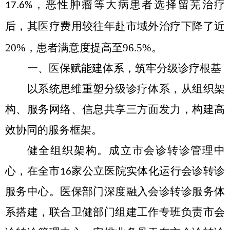
，
恶性肿瘤等大病患者选择留芜治疗
17.6%
后，其医疗费用较往年赴市域外治疗下降了近
20%
，患者满意度提高至
96.5%
。
一、医保赋能建
体系，筑牢分级诊疗根基
以系统思维重塑分级诊疗体系，从组织架
构、
服务
网络、信息
共享
三方面发力，构建高
效协同的服务框架。
健全组织架构
。
成立市会诊转诊管理中
心，在全市
家公立医院实体化运行会诊转诊
16
服务中心
。
医保部门深度融
入会诊转诊服务体
系搭建，
联合卫健
部门
组建工作专班负责
市会