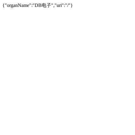
{"organName":"DB电子","uri":"/"}