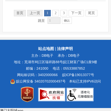
首页
上一页
1
2
3
下一页
尾页
跳至
确认
站点地图
|
法律声明
主办：DB电子
承办：DB电子
地址：芜湖市鸠江区瑞祥路88号皖江财富广场C1座9楼
邮编：241000
电话：05533887852
网站标识码：3402000066
皖ICP备19013377号
皖公网安备 34020702000497号
本站已支持IPV6访问
澳门太阳城app